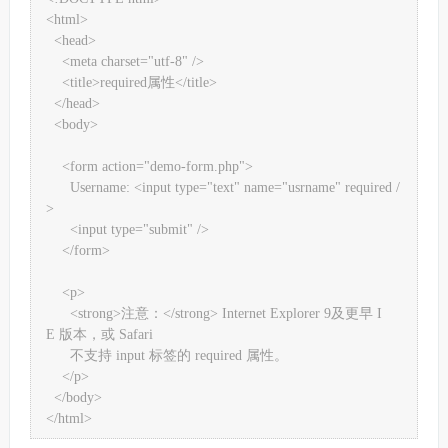
<html>

  <head>

    <meta charset="utf-8" />

    <title>required属性</title>

  </head>

  <body>

    <form action="demo-form.php">

      Username: <input type="text" name="usrname" required /
>

      <input type="submit" />

    </form>

    <p>

      <strong>注意：</strong> Internet Explorer 9及更早 I
E 版本，或 Safari

      不支持 input 标签的 required 属性。

    </p>

  </body>

</html>