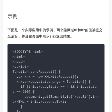
示例
下面是一个实际应用中的示例，两个隐藏域h1和h2的值被提交
至后台，并且在页面中展示ajax返回结果。
<!DOCTYPE html>

<html>

<head>

<script>

function sendRequest() {

  var xhr = new XMLHttpRequest();

  xhr.onreadystatechange = function() {

    if (this.readyState == 4 && this.statu
s == 200) {

      document.getElementById("result").inn
erHTML = this.responseText;

    }

  };
