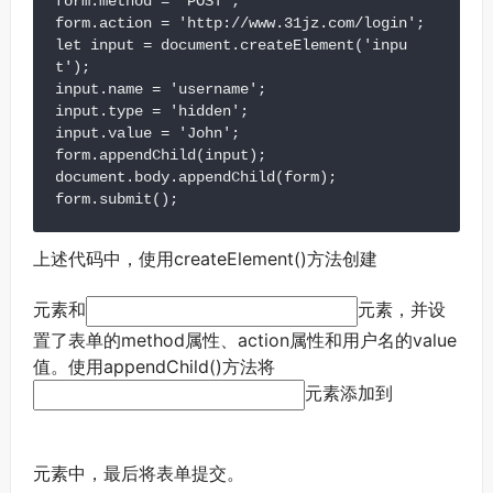
form.method = 'POST';

form.action = 'http://www.31jz.com/login';

let input = document.createElement('inpu
t');

input.name = 'username';

input.type = 'hidden';

input.value = 'John';

form.appendChild(input);

document.body.appendChild(form);

form.submit();
上述代码中，使用createElement()方法创建
元素和
元素，并设
置了表单的method属性、action属性和用户名的value
值。使用appendChild()方法将
元素添加到
元素中，最后将表单提交。