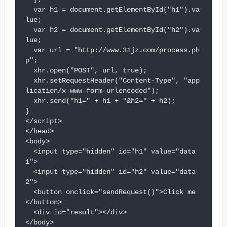
  var h1 = document.getElementById("h1").va
lue;

  var h2 = document.getElementById("h2").va
lue;

  var url = "http://www.31jz.com/process.ph
p";

  xhr.open("POST", url, true);

  xhr.setRequestHeader("Content-Type", "app
lication/x-www-form-urlencoded");

  xhr.send("h1=" + h1 + "&h2=" + h2);

}

</script>

</head>

<body>

  <input type="hidden" id="h1" value="data
1">

  <input type="hidden" id="h2" value="data
2">

  <button onclick="sendRequest()">Click me
</button>

  <div id="result"></div>

</body>
