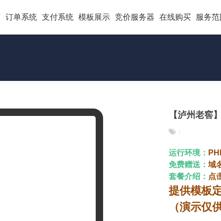
页
订单系统
支付系统
模板展示
竞价服务器
在线购买
服务范
【泸州老窖】国
：
运行环境：
PH
免费赠送：
域
套餐介绍：
点
提供模板
（演示仅