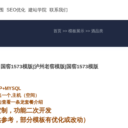
围
SEO优化
建站学院
联系我们
首页
>>
模板展示
>>
酒品类
窖1573模版|泸州老窖模版|国窖1573模版
P+MYSQL
名一个,主机（空间）
击查看一条龙套餐介绍
定制，功能二次开发
供参考，部分模板有优化或改动）