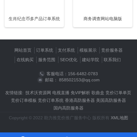
生肖纪念币多产品订单系统
商务调查网站电脑版
网站首页
订单系统
支付系统
模板展示
竞价服务器
在线购买
服务范围
SEO优化
建站学院
联系我们
客服电话：156-6482-0783
邮箱： 858502153@qq.com
友情链接:
技术沃资源网
电视直播
免VIP解析
歌曲盒
竞价订单单页
竞价订单模板
竞价订单系统
香港高防服务器
美国高防服务器
国内高防服务器
Copyright © 2022 助力推竞价推广服务中心 版权所有
XML地图