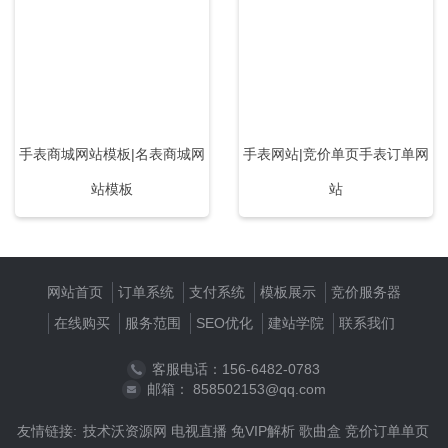
手表商城网站模板|名表商城网
手表网站|竞价单页手表订单网
站模板
站
网站首页
订单系统
支付系统
模板展示
竞价服务器
在线购买
服务范围
SEO优化
建站学院
联系我们
客服电话：156-6482-0783
邮箱： 858502153@qq.com
友情链接:
技术沃资源网
电视直播
免VIP解析
歌曲盒
竞价订单单页