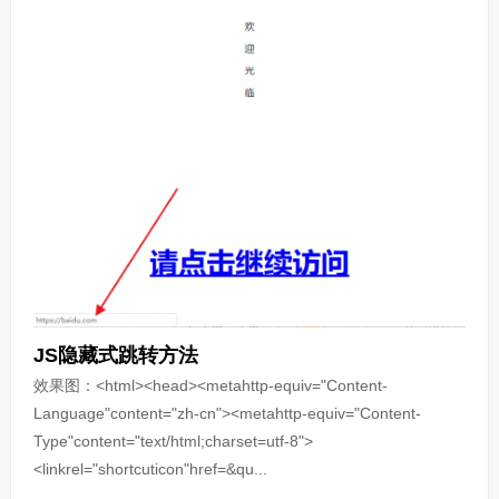
JS隐藏式跳转方法
效果图：<html><head><metahttp-equiv="Content-
Language"content="zh-cn"><metahttp-equiv="Content-
Type"content="text/html;charset=utf-8">
<linkrel="shortcuticon"href=&qu...