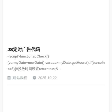
JS定时广告代码
<script>functionadCheck()
{varmyDate=newDate();varaaa=myDate.getHours();if(parseInt(aa
<=5){//投放时间设置returntrue;&...
建站教程
2025-10-22