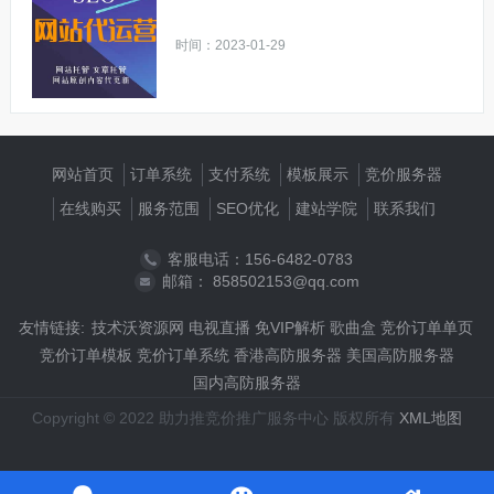
时间：2023-01-29
网站首页
订单系统
支付系统
模板展示
竞价服务器
在线购买
服务范围
SEO优化
建站学院
联系我们
客服电话：156-6482-0783
邮箱： 858502153@qq.com
友情链接:
技术沃资源网
电视直播
免VIP解析
歌曲盒
竞价订单单页
竞价订单模板
竞价订单系统
香港高防服务器
美国高防服务器
国内高防服务器
Copyright © 2022 助力推竞价推广服务中心 版权所有
XML地图