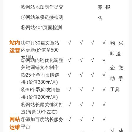
⑥网站地图制作提交
案报
⑦网站单项链接检测
告
⑧网站404页面检测
站内
√
√
√
√
①每月30篇文章站
购 买
内更新(价值￥500
运营
即 送
元/月)
√
√
√
√
②网站内链优化调整
关键词锚文本制作
企微
√
√
√
√
③25个单向友情链
助手
接 (价值380元/月)
双向
√
√
√
√
工具
④30个
友情链
接 (价值200元/月)
√
√
√
√
⑤网站长尾关键词打
造(每周10个左右)
网站
√
√
√
√
①添加百度站长服务
平台
运维
活 动