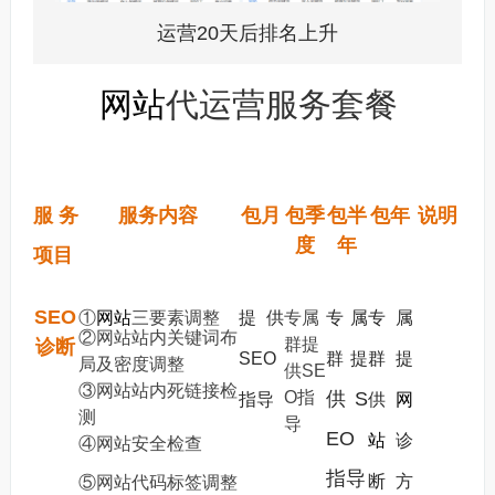
运营20天后排名上升
网站
代运营服务套餐
服务
服务内容
包月
包季
包半
包年
说明
度
年
项目
SEO
①
网站
三要素调整
提供
专属
专属
专属
②网站站内关键词布
群提
诊断
SEO
群提
群提
局及密度调整
供SE
③网站站内死链接检
O指
供S
指导
供
网
测
导
EO
站
诊
④网站安全检查
指导
断方
⑤网站代码标签调整