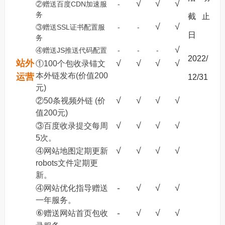
√
√
√
②赠送百度CDN加速服
-
务
截 止
√
√
③赠送SSL证书配置服
-
-
日
务
√
④赠送JS推送代码配置
-
-
-
2022/
站外
√
√
√
√
①100个包收录锚文
本外链发布(价值200
运营
12/31
元)
√
√
√
√
②50条视频外链 (价
值200元)
√
√
√
√
③百度收录提交每周
5次。
√
√
√
√
④网站地图定期更新
robots文件定期更
新。
-
√
√
√
④网站优化指导赠送
一年服务。
⑥
-
√
√
√
赠送网站首页包收