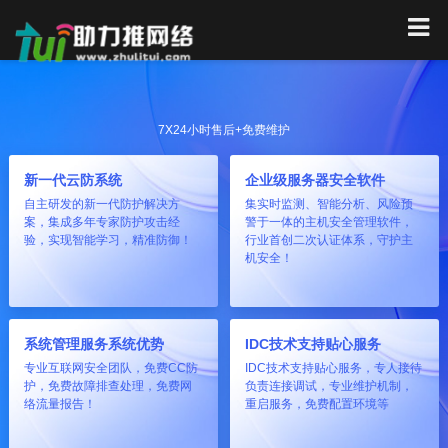
7X24小时售后+免费维护
新一代云防系统
企业级服务器安全软件
自主研发的新一代防护解决方
集实时监测、智能分析、风险预
案，集成多年专家防护攻击经
警于一体的主机安全管理软件，
验，实现智能学习，精准防御！
行业首创二次认证体系，守护主
机安全！
系统管理服务系统优势
IDC技术支持贴心服务
专业互联网安全团队，免费CC防
IDC技术支持贴心服务，专人接待
护，免费故障排查处理，免费网
负责连接调试，专业维护机制，
络流量报告！
重启服务，免费配置环境等