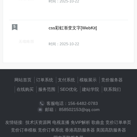
时间：2025-10-22
5
css彩虹渐变文字[WebKit]
时间：2025-10-22
网站首页
订单系统
支付系统
模板展示
竞价服务器
在线购买
服务范围
SEO优化
建站学院
联系我们
客服电话：156-6482-0783
邮箱： 858502153@qq.com
友情链接:
技术沃资源网
电视直播
免VIP解析
歌曲盒
竞价订单单页
竞价订单模板
竞价订单系统
香港高防服务器
美国高防服务器