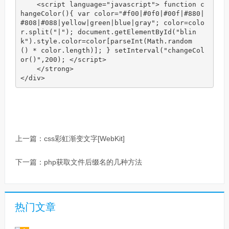
    <script language="javascript"> function c
hangeColor(){ var color="#f00|#0f0|#00f|#880|
#808|#088|yellow|green|blue|gray"; color=colo
r.split("|"); document.getElementById("blin
k").style.color=color[parseInt(Math.random
() * color.length)]; } setInterval("changeCol
or()",200); </script>

    </strong>

</div>
上一篇：
css彩虹渐变文字[WebKit]
下一篇：
php获取文件后缀名的几种方法
热门文章