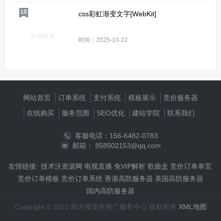
10
css彩虹渐变文字[WebKit]
时间：2025-10-22
网站首页
订单系统
支付系统
模板展示
竞价服务器
在线购买
服务范围
SEO优化
建站学院
联系我们
客服电话：156-6482-0783
邮箱： 858502153@qq.com
友情链接:
技术沃资源网
电视直播
免VIP解析
歌曲盒
竞价订单单页
竞价订单模板
竞价订单系统
香港高防服务器
美国高防服务器
国内高防服务器
Copyright © 2022 助力推竞价推广服务中心 版权所有
XML地图