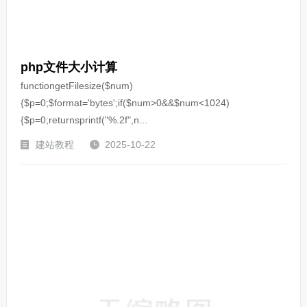
php文件大小计算
functiongetFilesize($num)
{$p=0;$format='bytes';if($num>0&&$num<1024)
{$p=0;returnsprintf("%.2f",n...
建站教程
2025-10-22