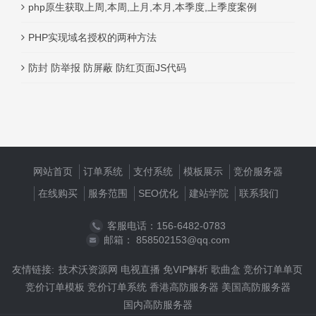
php原生获取上周,本周,上月,本月,本季度,上季度案例
PHP实现域名授权的两种方法
防封 防举报 防屏蔽 防红页面JS代码
网站首页
订单系统
支付系统
模板展示
竞价服务器
在线购买
服务范围
SEO优化
建站学院
联系我们
客服电话：156-6482-0783
邮箱： 858502153@qq.com
友情链接:
技术沃资源网
电视直播
免VIP解析
歌曲盒
竞价订单单页
竞价订单模板
竞价订单系统
香港高防服务器
美国高防服务器
国内高防服务器